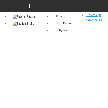
р.
Язык
Личный кабинет
Валюта
Регистрация
€ Euro
Russian
Авторизация
$ US Dollar
English
р. Рубль