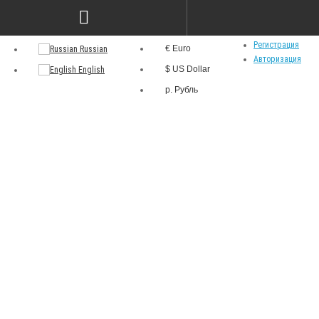
р.
Язык
Личный кабинет
Валюта
Регистрация
€ Euro
Russian
Авторизация
$ US Dollar
English
р. Рубль