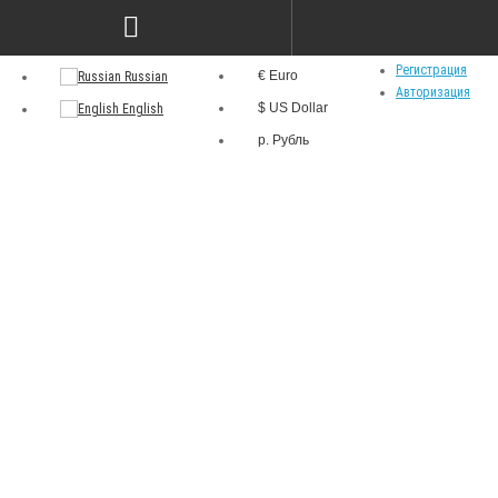
р.
Язык
Личный кабинет
Валюта
Регистрация
€ Euro
Russian
Авторизация
$ US Dollar
English
р. Рубль