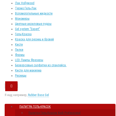
Лак Hollywood
Термо Гель-Лак
Вспомогательные жидкости
Мономеры
Цветные акриловые пудры
Gel system "Expert"
Гель-Краска
Краска для ресниц и бровей
Кисти
Пилки
Формы
LED Лампы Фрезеры
Безворсовые салфетки из спанлейса.
Кисти для макияжа
Ресницы
Я ищу, например,
Rubber Base Gel
ПАЛИТРА ГЕЛЬ-КРАСОК
Палитра Гель-Красок Kodi Professional