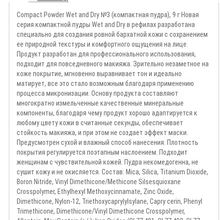
Compact Powder Wet and Dry №3 (компактная пудра), 9 г Новая
серия компактной пудры Wet and Dry в рефилах разработана
специально для создания ровной бархатной кожи с сохранением
ее природной текстуры и комфортного ощущения на лице.
Продукт разработан для профессионального использования,
подходит для повседневного макияжа. Зрительно незаметное на
коже покрытие, мгновенно выравнивает тон и идеально
матирует, все это стало возможным благодаря применению
процесса микронизации. Основу продукта составляют
многократно измельченные качественные минеральные
компоненты, благодаря чему продукт хорошо адаптируется к
любому цвету кожи в считанные секунды, обеспечивает
стойкость макияжа, и при этом не создает эффект маски.
Предусмотрен сухой и влажный способ нанесения. Плотность
покрытия регулируется поэтапным наслоением. Подходит
женщинам с чувствительной кожей. Пудра некомедогенна, не
сушит кожу и не окисляется. Состав: Mica, Silica, Titanium Dioxide,
Boron Nitride, Vinyl Dimethicone/Methicone Silsesquioxane
Crosspolymer, Ethylhexyl Methoxycinnamate, Zinc Oxide,
Dimethicone, Nylon-12, Triethoxycaprylylsylane, Capry cerin, Phenyl
Trimethicone, Dimethicone/Vinyl Dimethicone Crosspolymer,