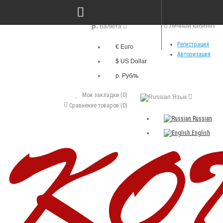
р.
Личный кабинет
Валюта
Регистрация
€ Euro
Авторизация
$ US Dollar
р. Рубль
Мои закладки (0)
Язык
Сравнение товаров (0)
Russian
English