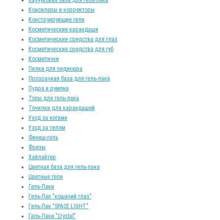
Консилеры и корректоры
Конструирующие гели
Косметические карандаши
Косметические средства для глаз
Косметические средства для губ
Косметички
Пилки для педикюра
Прозрачная база для гель-лака
Пудра и румяна
Топы для гель-лака
Точилки для карандашей
Уход за ногами
Уход за телом
Финиш-гель
Фрезы
Хайлайтер
Цветная база для гель-лака
Цветные гели
Гель-Лаки
Гель-Лак "кошачий глаз"
Гель-Лак "SPACE LIGHT"
Гель-Лаки "Crystal"