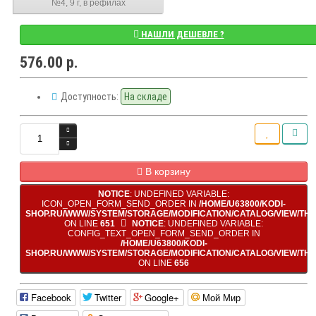
№4, 9 г, в рефилах
НАШЛИ ДЕШЕВЛЕ ?
576.00 р.
Доступность:
На складе
В корзину
NOTICE
: UNDEFINED VARIABLE:
ICON_OPEN_FORM_SEND_ORDER IN
/HOME/U63800/KODI-
SHOP.RU/WWW/SYSTEM/STORAGE/MODIFICATION/CATALOG/VIEW/TH
ON LINE
651
NOTICE
: UNDEFINED VARIABLE:
CONFIG_TEXT_OPEN_FORM_SEND_ORDER IN
/HOME/U63800/KODI-
SHOP.RU/WWW/SYSTEM/STORAGE/MODIFICATION/CATALOG/VIEW/TH
ON LINE
656
Facebook
Twitter
Google+
Мой Мир