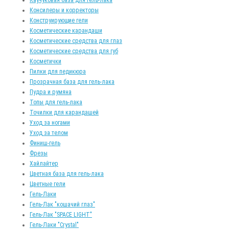
Консилеры и корректоры
Конструирующие гели
Косметические карандаши
Косметические средства для глаз
Косметические средства для губ
Косметички
Пилки для педикюра
Прозрачная база для гель-лака
Пудра и румяна
Топы для гель-лака
Точилки для карандашей
Уход за ногами
Уход за телом
Финиш-гель
Фрезы
Хайлайтер
Цветная база для гель-лака
Цветные гели
Гель-Лаки
Гель-Лак "кошачий глаз"
Гель-Лак "SPACE LIGHT"
Гель-Лаки "Crystal"