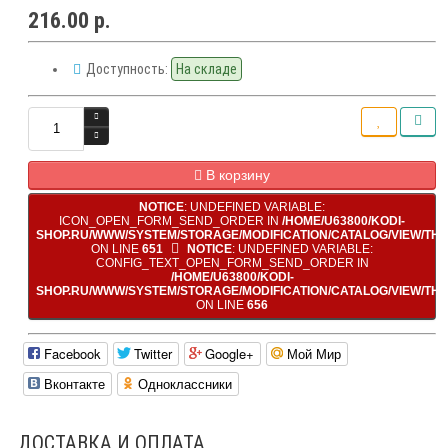
216.00 р.
Доступность:
На складе
В корзину
NOTICE
: UNDEFINED VARIABLE:
ICON_OPEN_FORM_SEND_ORDER IN
/HOME/U63800/KODI-
SHOP.RU/WWW/SYSTEM/STORAGE/MODIFICATION/CATALOG/VIEW/TH
ON LINE
651
NOTICE
: UNDEFINED VARIABLE:
CONFIG_TEXT_OPEN_FORM_SEND_ORDER IN
/HOME/U63800/KODI-
SHOP.RU/WWW/SYSTEM/STORAGE/MODIFICATION/CATALOG/VIEW/TH
ON LINE
656
Facebook
Twitter
Google+
Мой Мир
Вконтакте
Одноклассники
ДОСТАВКА И ОПЛАТА