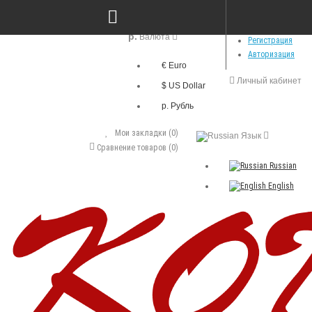
р.
Валюта
Регистрация
Авторизация
€ Euro
Личный кабинет
$ US Dollar
р. Рубль
Мои закладки (0)
Язык
Сравнение товаров (0)
Russian
English