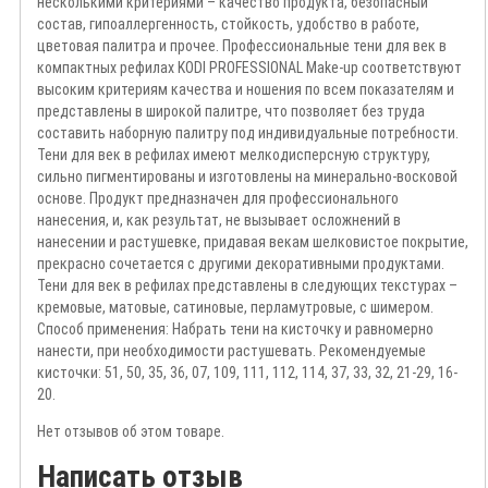
несколькими критериями – качество продукта, безопасный
состав, гипоаллергенность, стойкость, удобство в работе,
цветовая палитра и прочее. Профессиональные тени для век в
компактных рефилах KODI PROFESSIONAL Make-up соответствуют
высоким критериям качества и ношения по всем показателям и
представлены в широкой палитре, что позволяет без труда
составить наборную палитру под индивидуальные потребности.
Тени для век в рефилах имеют мелкодисперсную структуру,
сильно пигментированы и изготовлены на минерально-восковой
основе. Продукт предназначен для профессионального
нанесения, и, как результат, не вызывает осложнений в
нанесении и растушевке, придавая векам шелковистое покрытие,
прекрасно сочетается с другими декоративными продуктами.
Тени для век в рефилах представлены в следующих текстурах –
кремовые, матовые, сатиновые, перламутровые, с шимером.
Способ применения: Набрать тени на кисточку и равномерно
нанести, при необходимости растушевать. Рекомендуемые
кисточки: 51, 50, 35, 36, 07, 109, 111, 112, 114, 37, 33, 32, 21-29, 16-
20.
Нет отзывов об этом товаре.
Написать отзыв