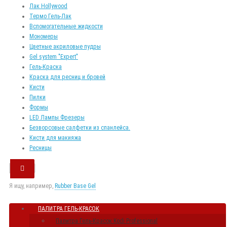
Лак Hollywood
Термо Гель-Лак
Вспомогательные жидкости
Мономеры
Цветные акриловые пудры
Gel system "Expert"
Гель-Краска
Краска для ресниц и бровей
Кисти
Пилки
Формы
LED Лампы Фрезеры
Безворсовые салфетки из спанлейса.
Кисти для макияжа
Ресницы
Я ищу, например,
Rubber Base Gel
ПАЛИТРА ГЕЛЬ-КРАСОК
Палитра Гель-Красок Kodi Professional