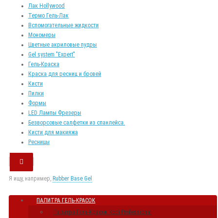
Лак Hollywood
Термо Гель-Лак
Вспомогательные жидкости
Мономеры
Цветные акриловые пудры
Gel system "Expert"
Гель-Краска
Краска для ресниц и бровей
Кисти
Пилки
Формы
LED Лампы Фрезеры
Безворсовые салфетки из спанлейса.
Кисти для макияжа
Ресницы
Я ищу, например,
Rubber Base Gel
ПАЛИТРА ГЕЛЬ-КРАСОК
Палитра Гель-Красок Kodi Professional