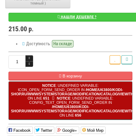
темный )
НАШЛИ ДЕШЕВЛЕ ?
215.00 р.
Доступность:
На складе
В корзину
NOTICE
: UNDEFINED VARIABLE:
ICON_OPEN_FORM_SEND_ORDER IN
/HOME/U63800/KODI-
SHOP.RU/WWW/SYSTEM/STORAGE/MODIFICATION/CATALOG/VIEW/TH
ON LINE
651
NOTICE
: UNDEFINED VARIABLE:
CONFIG_TEXT_OPEN_FORM_SEND_ORDER IN
/HOME/U63800/KODI-
SHOP.RU/WWW/SYSTEM/STORAGE/MODIFICATION/CATALOG/VIEW/TH
ON LINE
656
Facebook
Twitter
Google+
Мой Мир