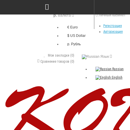
р.
Личный кабинет
Валюта
Регистрация
€ Euro
Авторизация
$ US Dollar
р. Рубль
Мои закладки (0)
Язык
Сравнение товаров (0)
Russian
English