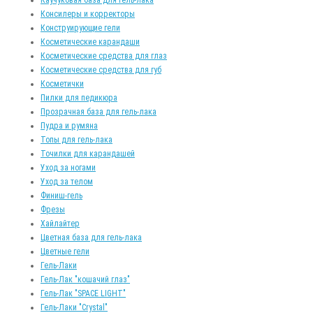
Консилеры и корректоры
Конструирующие гели
Косметические карандаши
Косметические средства для глаз
Косметические средства для губ
Косметички
Пилки для педикюра
Прозрачная база для гель-лака
Пудра и румяна
Топы для гель-лака
Точилки для карандашей
Уход за ногами
Уход за телом
Финиш-гель
Фрезы
Хайлайтер
Цветная база для гель-лака
Цветные гели
Гель-Лаки
Гель-Лак "кошачий глаз"
Гель-Лак "SPACE LIGHT"
Гель-Лаки "Crystal"