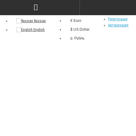
р.
Язык
Личный кабинет
Валюта
Регистрация
€ Euro
Russian
Авторизация
$ US Dollar
English
р. Рубль