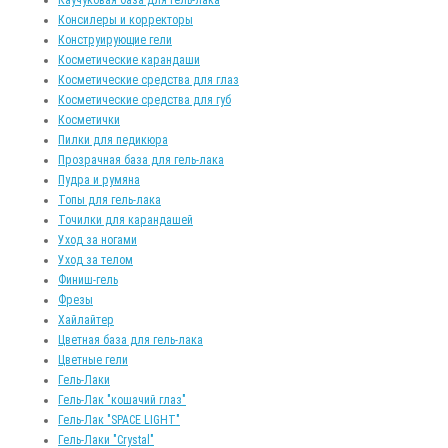
Консилеры и корректоры
Конструирующие гели
Косметические карандаши
Косметические средства для глаз
Косметические средства для губ
Косметички
Пилки для педикюра
Прозрачная база для гель-лака
Пудра и румяна
Топы для гель-лака
Точилки для карандашей
Уход за ногами
Уход за телом
Финиш-гель
Фрезы
Хайлайтер
Цветная база для гель-лака
Цветные гели
Гель-Лаки
Гель-Лак "кошачий глаз"
Гель-Лак "SPACE LIGHT"
Гель-Лаки "Crystal"