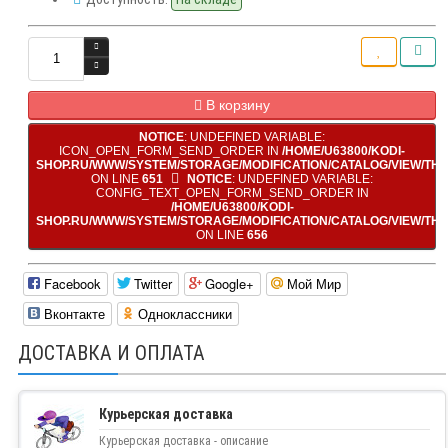
В корзину
NOTICE
: UNDEFINED VARIABLE:
ICON_OPEN_FORM_SEND_ORDER IN
/HOME/U63800/KODI-
SHOP.RU/WWW/SYSTEM/STORAGE/MODIFICATION/CATALOG/VIEW/TH
ON LINE
651
NOTICE
: UNDEFINED VARIABLE:
CONFIG_TEXT_OPEN_FORM_SEND_ORDER IN
/HOME/U63800/KODI-
SHOP.RU/WWW/SYSTEM/STORAGE/MODIFICATION/CATALOG/VIEW/TH
ON LINE
656
Facebook
Twitter
Google+
Мой Мир
Вконтакте
Одноклассники
ДОСТАВКА И ОПЛАТА
Курьерская доставка
Курьерская доставка - описание