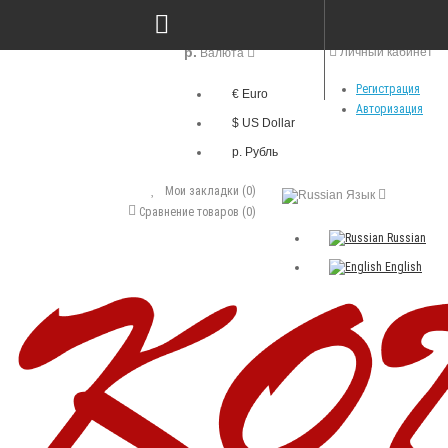
р.
Личный кабинет
Валюта
Регистрация
€ Euro
Авторизация
$ US Dollar
р. Рубль
Мои закладки (0)
Язык
Сравнение товаров (0)
Russian
English