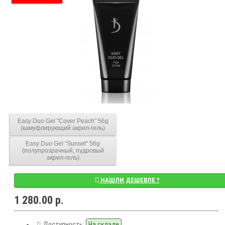
Easy Duo Gel "Cover Peach" 56g
(камуфлирующий акрил-гель)
Easy Duo Gel "Sunset" 56g
(полупрозрачный, пудровый
акрил-гель)
НАШЛИ ДЕШЕВЛЕ ?
1 280.00 р.
Доступность:
На складе