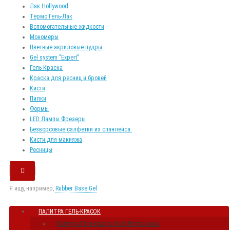
Лак Hollywood
Термо Гель-Лак
Вспомогательные жидкости
Мономеры
Цветные акриловые пудры
Gel system "Expert"
Гель-Краска
Краска для ресниц и бровей
Кисти
Пилки
Формы
LED Лампы Фрезеры
Безворсовые салфетки из спанлейса.
Кисти для макияжа
Ресницы
Я ищу, например,
Rubber Base Gel
ПАЛИТРА ГЕЛЬ-КРАСОК
Палитра Гель-Красок Kodi Professional