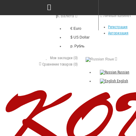
р.
Личный кабинет
Валюта
Регистрация
€ Euro
Авторизация
$ US Dollar
р. Рубль
Мои закладки (0)
Язык
Сравнение товаров (0)
Russian
English