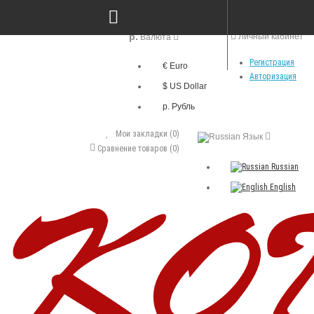
р.
Личный кабинет
Валюта
Регистрация
€ Euro
Авторизация
$ US Dollar
р. Рубль
Мои закладки (0)
Язык
Сравнение товаров (0)
Russian
English