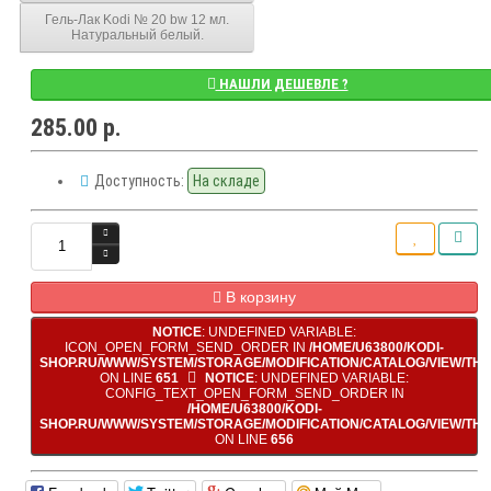
Гель-Лак Kodi № 20 bw 12 мл.
Натуральный белый.
НАШЛИ ДЕШЕВЛЕ ?
285.00 р.
Доступность:
На складе
В корзину
NOTICE
: UNDEFINED VARIABLE:
ICON_OPEN_FORM_SEND_ORDER IN
/HOME/U63800/KODI-
SHOP.RU/WWW/SYSTEM/STORAGE/MODIFICATION/CATALOG/VIEW/TH
ON LINE
651
NOTICE
: UNDEFINED VARIABLE:
CONFIG_TEXT_OPEN_FORM_SEND_ORDER IN
/HOME/U63800/KODI-
SHOP.RU/WWW/SYSTEM/STORAGE/MODIFICATION/CATALOG/VIEW/TH
ON LINE
656