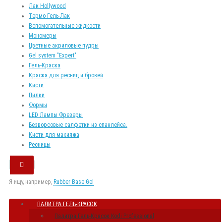
Лак Hollywood
Термо Гель-Лак
Вспомогательные жидкости
Мономеры
Цветные акриловые пудры
Gel system "Expert"
Гель-Краска
Краска для ресниц и бровей
Кисти
Пилки
Формы
LED Лампы Фрезеры
Безворсовые салфетки из спанлейса.
Кисти для макияжа
Ресницы
Я ищу, например,
Rubber Base Gel
ПАЛИТРА ГЕЛЬ-КРАСОК
Палитра Гель-Красок Kodi Professional