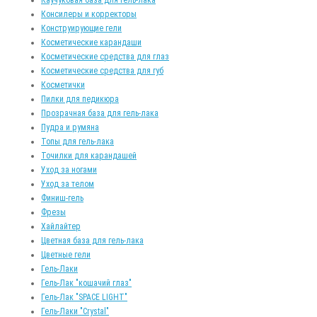
Консилеры и корректоры
Конструирующие гели
Косметические карандаши
Косметические средства для глаз
Косметические средства для губ
Косметички
Пилки для педикюра
Прозрачная база для гель-лака
Пудра и румяна
Топы для гель-лака
Точилки для карандашей
Уход за ногами
Уход за телом
Финиш-гель
Фрезы
Хайлайтер
Цветная база для гель-лака
Цветные гели
Гель-Лаки
Гель-Лак "кошачий глаз"
Гель-Лак "SPACE LIGHT"
Гель-Лаки "Crystal"